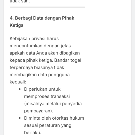
tidak sah.
4.
Berbagi Data dengan Pihak
Ketiga
Kebijakan privasi harus
mencantumkan dengan jelas
apakah data Anda akan dibagikan
kepada pihak ketiga. Bandar togel
terpercaya biasanya tidak
membagikan data pengguna
kecuali:
Diperlukan untuk
memproses transaksi
(misalnya melalui penyedia
pembayaran).
Diminta oleh otoritas hukum
sesuai peraturan yang
berlaku.