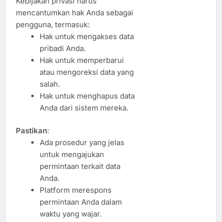
Kebijakan privasi harus
mencantumkan hak Anda sebagai
pengguna, termasuk:
Hak untuk mengakses data
pribadi Anda.
Hak untuk memperbarui
atau mengoreksi data yang
salah.
Hak untuk menghapus data
Anda dari sistem mereka.
Pastikan
:
Ada prosedur yang jelas
untuk mengajukan
permintaan terkait data
Anda.
Platform merespons
permintaan Anda dalam
waktu yang wajar.