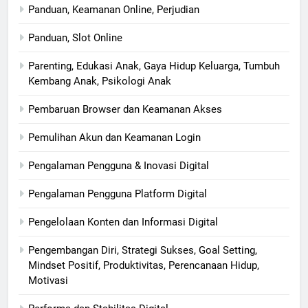
Panduan, Keamanan Online, Perjudian
Panduan, Slot Online
Parenting, Edukasi Anak, Gaya Hidup Keluarga, Tumbuh
Kembang Anak, Psikologi Anak
Pembaruan Browser dan Keamanan Akses
Pemulihan Akun dan Keamanan Login
Pengalaman Pengguna & Inovasi Digital
Pengalaman Pengguna Platform Digital
Pengelolaan Konten dan Informasi Digital
Pengembangan Diri, Strategi Sukses, Goal Setting,
Mindset Positif, Produktivitas, Perencanaan Hidup,
Motivasi