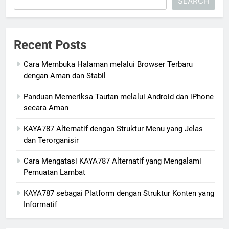
SEARCH
Recent Posts
Cara Membuka Halaman melalui Browser Terbaru
dengan Aman dan Stabil
Panduan Memeriksa Tautan melalui Android dan iPhone
secara Aman
KAYA787 Alternatif dengan Struktur Menu yang Jelas
dan Terorganisir
Cara Mengatasi KAYA787 Alternatif yang Mengalami
Pemuatan Lambat
KAYA787 sebagai Platform dengan Struktur Konten yang
Informatif