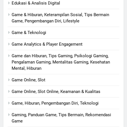
Edukasi & Analisis Digital
Game & Hiburan, Keterampilan Sosial, Tips Bermain
Game, Pengembangan Diri, Lifestyle
Game & Teknologi
Game Analytics & Player Engagement
Game dan Hiburan, Tips Gaming, Psikologi Gaming,
Pengalaman Gaming, Mentalitas Gaming, Kesehatan
Mental, Hiburan
Game Online, Slot
Game Online, Slot Online, Keamanan & Kualitas
Game, Hiburan, Pengembangan Diri, Teknologi
Gaming, Panduan Game, Tips Bermain, Rekomendasi
Game