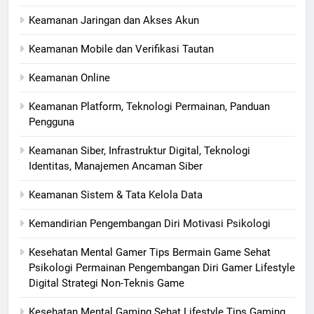
Keamanan Jaringan dan Akses Akun
Keamanan Mobile dan Verifikasi Tautan
Keamanan Online
Keamanan Platform, Teknologi Permainan, Panduan
Pengguna
Keamanan Siber, Infrastruktur Digital, Teknologi
Identitas, Manajemen Ancaman Siber
Keamanan Sistem & Tata Kelola Data
Kemandirian Pengembangan Diri Motivasi Psikologi
Kesehatan Mental Gamer Tips Bermain Game Sehat
Psikologi Permainan Pengembangan Diri Gamer Lifestyle
Digital Strategi Non-Teknis Game
Kesehatan Mental Gaming Sehat Lifestyle Tips Gaming