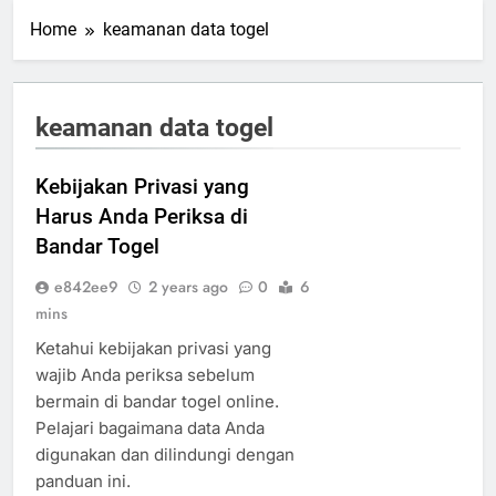
Home
keamanan data togel
keamanan data togel
Kebijakan Privasi yang
Harus Anda Periksa di
Bandar Togel
e842ee9
2 years ago
0
6
mins
Ketahui kebijakan privasi yang
wajib Anda periksa sebelum
bermain di bandar togel online.
Pelajari bagaimana data Anda
digunakan dan dilindungi dengan
panduan ini.