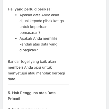
Hal yang perlu diperiksa
:
Apakah data Anda akan
dijual kepada pihak ketiga
untuk keperluan
pemasaran?
Apakah Anda memiliki
kendali atas data yang
dibagikan?
Bandar togel yang baik akan
memberi Anda opsi untuk
menyetujui atau menolak berbagi
data.
5.
Hak Pengguna atas Data
Pribadi