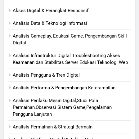
Akses Digital & Perangkat Responsif
Analisis Data & Teknologi Informasi
Analisis Gameplay, Edukasi Game, Pengembangan Skill
Digital
Analisis Infrastruktur Digital Troubleshooting Akses
Keamanan dan Stabilitas Server Edukasi Teknologi Web
Analisis Pengguna & Tren Digital
Analisis Performa & Pengembangan Keterampilan
Analisis Perilaku Mesin Digital,Studi Pola
Permainan,Observasi Sistem Game,Pengalaman
Pengguna Lanjutan
Analisis Permainan & Strategi Bermain