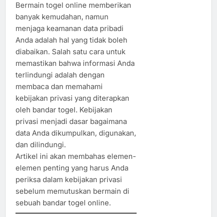
Bermain togel online memberikan
banyak kemudahan, namun
menjaga keamanan data pribadi
Anda adalah hal yang tidak boleh
diabaikan. Salah satu cara untuk
memastikan bahwa informasi Anda
terlindungi adalah dengan
membaca dan memahami
kebijakan privasi yang diterapkan
oleh bandar togel. Kebijakan
privasi menjadi dasar bagaimana
data Anda dikumpulkan, digunakan,
dan dilindungi.
Artikel ini akan membahas elemen-
elemen penting yang harus Anda
periksa dalam kebijakan privasi
sebelum memutuskan bermain di
sebuah bandar togel online.