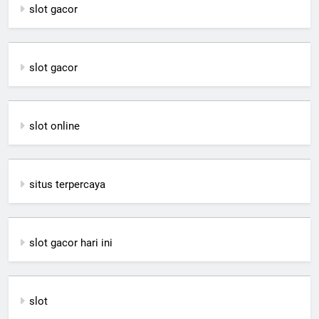
slot gacor
slot gacor
slot online
situs terpercaya
slot gacor hari ini
slot