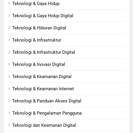
Teknologi & Gaya Hidup
Teknologi & Gaya Hidup Digital
Teknologi & Hiburan Digital
Teknologi & Infrastruktur
Teknologi & Infrastruktur Digital
Teknologi & Inovasi Digital
Teknologi & Keamanan Digital
Teknologi & Keamanan Internet
Teknologi & Panduan Akses Digital
Teknologi & Pengalaman Pengguna
Teknologi dan Keamanan Digital