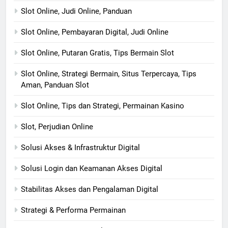
Slot Online, Judi Online, Panduan
Slot Online, Pembayaran Digital, Judi Online
Slot Online, Putaran Gratis, Tips Bermain Slot
Slot Online, Strategi Bermain, Situs Terpercaya, Tips
Aman, Panduan Slot
Slot Online, Tips dan Strategi, Permainan Kasino
Slot, Perjudian Online
Solusi Akses & Infrastruktur Digital
Solusi Login dan Keamanan Akses Digital
Stabilitas Akses dan Pengalaman Digital
Strategi & Performa Permainan