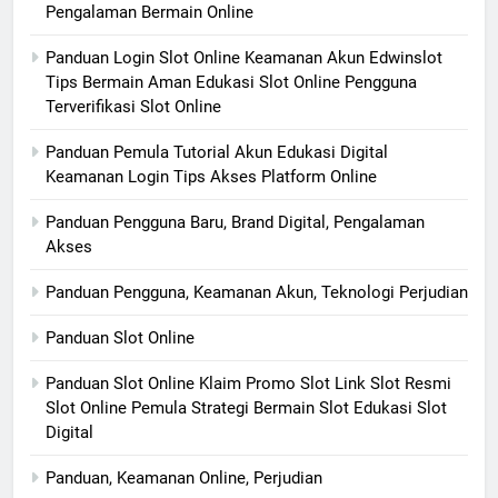
Pengalaman Bermain Online
Panduan Login Slot Online Keamanan Akun Edwinslot
Tips Bermain Aman Edukasi Slot Online Pengguna
Terverifikasi Slot Online
Panduan Pemula Tutorial Akun Edukasi Digital
Keamanan Login Tips Akses Platform Online
Panduan Pengguna Baru, Brand Digital, Pengalaman
Akses
Panduan Pengguna, Keamanan Akun, Teknologi Perjudian
Panduan Slot Online
Panduan Slot Online Klaim Promo Slot Link Slot Resmi
Slot Online Pemula Strategi Bermain Slot Edukasi Slot
Digital
Panduan, Keamanan Online, Perjudian