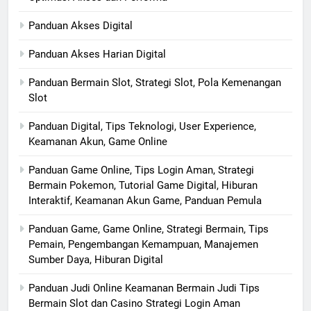
Panduan Akses Digital
Panduan Akses Harian Digital
Panduan Bermain Slot, Strategi Slot, Pola Kemenangan
Slot
Panduan Digital, Tips Teknologi, User Experience,
Keamanan Akun, Game Online
Panduan Game Online, Tips Login Aman, Strategi
Bermain Pokemon, Tutorial Game Digital, Hiburan
Interaktif, Keamanan Akun Game, Panduan Pemula
Panduan Game, Game Online, Strategi Bermain, Tips
Pemain, Pengembangan Kemampuan, Manajemen
Sumber Daya, Hiburan Digital
Panduan Judi Online Keamanan Bermain Judi Tips
Bermain Slot dan Casino Strategi Login Aman