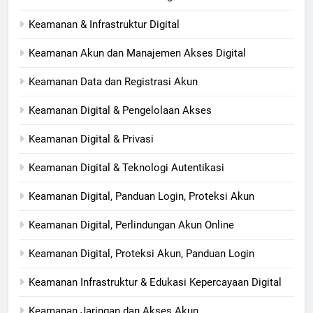
Keamanan & Infrastruktur Digital
Keamanan Akun dan Manajemen Akses Digital
Keamanan Data dan Registrasi Akun
Keamanan Digital & Pengelolaan Akses
Keamanan Digital & Privasi
Keamanan Digital & Teknologi Autentikasi
Keamanan Digital, Panduan Login, Proteksi Akun
Keamanan Digital, Perlindungan Akun Online
Keamanan Digital, Proteksi Akun, Panduan Login
Keamanan Infrastruktur & Edukasi Kepercayaan Digital
Keamanan Jaringan dan Akses Akun