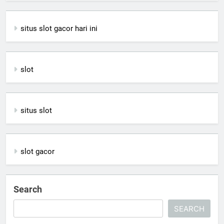
situs slot gacor hari ini
slot
situs slot
slot gacor
Search
SEARCH