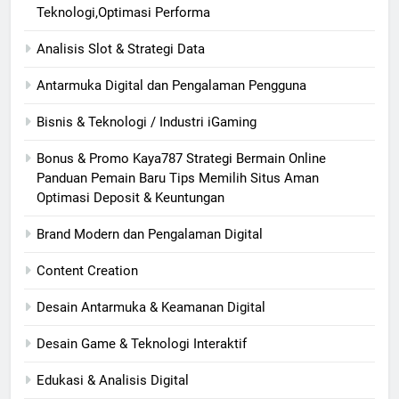
Teknologi,Optimasi Performa
Analisis Slot & Strategi Data
Antarmuka Digital dan Pengalaman Pengguna
Bisnis & Teknologi / Industri iGaming
Bonus & Promo Kaya787 Strategi Bermain Online
Panduan Pemain Baru Tips Memilih Situs Aman
Optimasi Deposit & Keuntungan
Brand Modern dan Pengalaman Digital
Content Creation
Desain Antarmuka & Keamanan Digital
Desain Game & Teknologi Interaktif
Edukasi & Analisis Digital