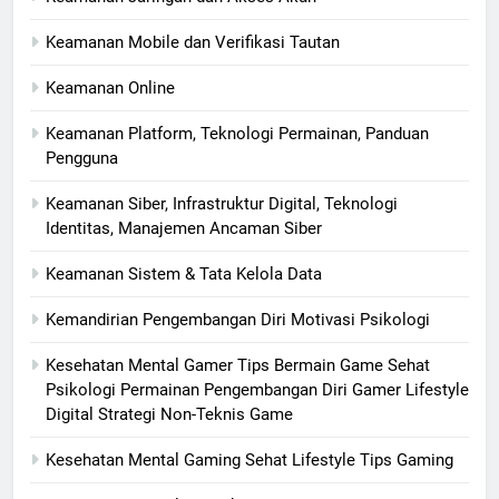
Keamanan Mobile dan Verifikasi Tautan
Keamanan Online
Keamanan Platform, Teknologi Permainan, Panduan
Pengguna
Keamanan Siber, Infrastruktur Digital, Teknologi
Identitas, Manajemen Ancaman Siber
Keamanan Sistem & Tata Kelola Data
Kemandirian Pengembangan Diri Motivasi Psikologi
Kesehatan Mental Gamer Tips Bermain Game Sehat
Psikologi Permainan Pengembangan Diri Gamer Lifestyle
Digital Strategi Non-Teknis Game
Kesehatan Mental Gaming Sehat Lifestyle Tips Gaming