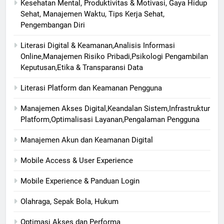
Kesehatan Mental, Produktivitas & Motivasi, Gaya Hidup
Sehat, Manajemen Waktu, Tips Kerja Sehat,
Pengembangan Diri
Literasi Digital & Keamanan,Analisis Informasi
Online,Manajemen Risiko Pribadi,Psikologi Pengambilan
Keputusan,Etika & Transparansi Data
Literasi Platform dan Keamanan Pengguna
Manajemen Akses Digital,Keandalan Sistem,Infrastruktur
Platform,Optimalisasi Layanan,Pengalaman Pengguna
Manajemen Akun dan Keamanan Digital
Mobile Access & User Experience
Mobile Experience & Panduan Login
Olahraga, Sepak Bola, Hukum
Optimasi Akses dan Performa