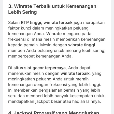
3.
Winrate Terbaik untuk Kemenangan
Lebih Sering
Selain
RTP tinggi
,
winrate terbaik
juga merupakan
faktor kunci dalam meningkatkan peluang
kemenangan Anda.
Winrate
mengacu pada
frekuensi di mana mesin memberikan kemenangan
kepada pemain. Mesin dengan
winrate tinggi
memberi Anda peluang untuk menang lebih sering,
mempercepat kemenangan Anda.
Di
situs slot gacor terpercaya
, Anda dapat
menemukan mesin dengan
winrate terbaik
, yang
meningkatkan peluang Anda untuk meraih
kemenangan dengan frekuensi yang lebih tinggi.
Ini memberikan pengalaman bermain yang lebih
seru dan memberi lebih banyak kesempatan untuk
mendapatkan jackpot besar atau hadiah lainnya.
4.
Jackpot Progresif yang Menggiurkan