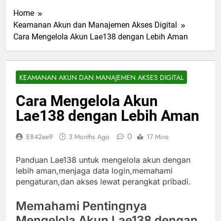
Home
Keamanan Akun dan Manajemen Akses Digital
Cara Mengelola Akun Lae138 dengan Lebih Aman
KEAMANAN AKUN DAN MANAJEMEN AKSES DIGITAL
Cara Mengelola Akun
Lae138 dengan Lebih Aman
0
E842ee9
3 Months Ago
17 Mins
Panduan Lae138 untuk mengelola akun dengan
lebih aman,menjaga data login,memahami
pengaturan,dan akses lewat perangkat pribadi.
Memahami Pentingnya
Mengelola Akun Lae138 dengan