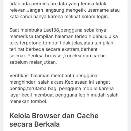
tidak ada permintaan data yang terasa tidak
relevan.Jangan langsung mengetik username atau
kata sandi hanya karena melihat kolom login.
Saat membuka Lae138,pengguna sebaiknya
memeriksa tampilan halaman terlebih dahulu.Jika
teks terpotong,tombol tidak jelas,atau tampilan
terlihat berbeda secara ekstrem,berhenti
sejenak.Periksa browser,koneksi,dan cache
sebelum melanjutkan.
Verifikasi halaman membantu pengguna
menghindari salah akses.Kebiasaan ini sangat
penting,terutama bagi pengguna mobile karena
layar kecil membuat pengguna lebih mudah salah
menekan tombol.
Kelola Browser dan Cache
secara Berkala