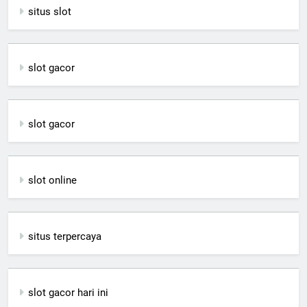
situs slot
slot gacor
slot gacor
slot online
situs terpercaya
slot gacor hari ini