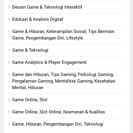
Desain Game & Teknologi Interaktif
Edukasi & Analisis Digital
Game & Hiburan, Keterampilan Sosial, Tips Bermain
Game, Pengembangan Diri, Lifestyle
Game & Teknologi
Game Analytics & Player Engagement
Game dan Hiburan, Tips Gaming, Psikologi Gaming,
Pengalaman Gaming, Mentalitas Gaming, Kesehatan
Mental, Hiburan
Game Online, Slot
Game Online, Slot Online, Keamanan & Kualitas
Game, Hiburan, Pengembangan Diri, Teknologi