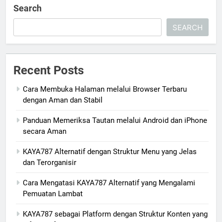
Search
SEARCH
Recent Posts
Cara Membuka Halaman melalui Browser Terbaru
dengan Aman dan Stabil
Panduan Memeriksa Tautan melalui Android dan iPhone
secara Aman
KAYA787 Alternatif dengan Struktur Menu yang Jelas
dan Terorganisir
Cara Mengatasi KAYA787 Alternatif yang Mengalami
Pemuatan Lambat
KAYA787 sebagai Platform dengan Struktur Konten yang