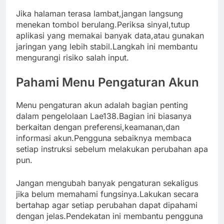
Jika halaman terasa lambat,jangan langsung
menekan tombol berulang.Periksa sinyal,tutup
aplikasi yang memakai banyak data,atau gunakan
jaringan yang lebih stabil.Langkah ini membantu
mengurangi risiko salah input.
Pahami Menu Pengaturan Akun
Menu pengaturan akun adalah bagian penting
dalam pengelolaan Lae138.Bagian ini biasanya
berkaitan dengan preferensi,keamanan,dan
informasi akun.Pengguna sebaiknya membaca
setiap instruksi sebelum melakukan perubahan apa
pun.
Jangan mengubah banyak pengaturan sekaligus
jika belum memahami fungsinya.Lakukan secara
bertahap agar setiap perubahan dapat dipahami
dengan jelas.Pendekatan ini membantu pengguna