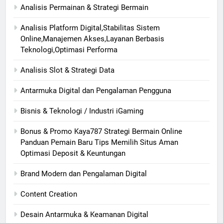
Analisis Permainan & Strategi Bermain
Analisis Platform Digital,Stabilitas Sistem
Online,Manajemen Akses,Layanan Berbasis
Teknologi,Optimasi Performa
Analisis Slot & Strategi Data
Antarmuka Digital dan Pengalaman Pengguna
Bisnis & Teknologi / Industri iGaming
Bonus & Promo Kaya787 Strategi Bermain Online
Panduan Pemain Baru Tips Memilih Situs Aman
Optimasi Deposit & Keuntungan
Brand Modern dan Pengalaman Digital
Content Creation
Desain Antarmuka & Keamanan Digital