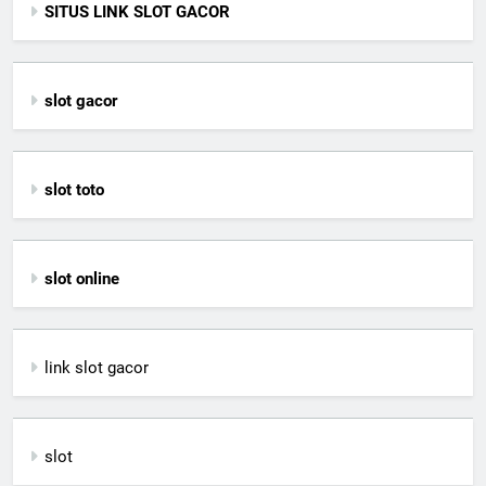
SITUS LINK SLOT GACOR
slot gacor
slot toto
slot online
link slot gacor
slot