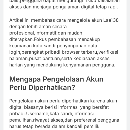
baik,pengguna dapat mengurangi risiko kesalahan
akses dan menjaga pengalaman digital tetap rapi.
Artikel ini membahas cara mengelola akun Lae138
dengan lebih aman secara
profesional,informatif,dan mudah
diterapkan.Fokus pembahasan mencakup
keamanan kata sandi,penyimpanan data
login,perangkat pribadi,browser terbaru,verifikasi
halaman,pusat bantuan,serta kebiasaan akses
harian yang mendukung kenyamanan pengguna.
Mengapa Pengelolaan Akun
Perlu Diperhatikan?
Pengelolaan akun perlu diperhatikan karena akun
digital biasanya berisi informasi yang bersifat
pribadi.Username,kata sandi,informasi
pemulihan,riwayat akses,dan preferensi pengguna
harus tetap berada dalam kendali pemilik