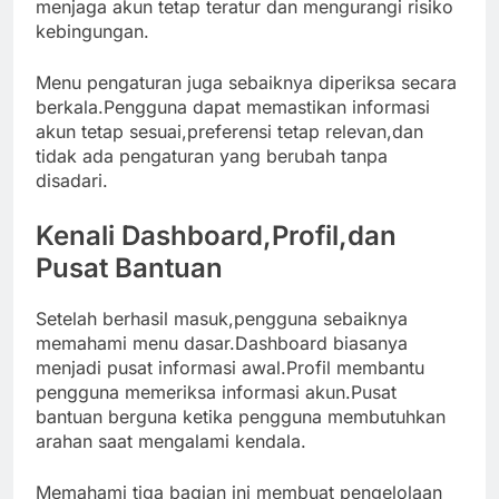
menjaga akun tetap teratur dan mengurangi risiko
kebingungan.
Menu pengaturan juga sebaiknya diperiksa secara
berkala.Pengguna dapat memastikan informasi
akun tetap sesuai,preferensi tetap relevan,dan
tidak ada pengaturan yang berubah tanpa
disadari.
Kenali Dashboard,Profil,dan
Pusat Bantuan
Setelah berhasil masuk,pengguna sebaiknya
memahami menu dasar.Dashboard biasanya
menjadi pusat informasi awal.Profil membantu
pengguna memeriksa informasi akun.Pusat
bantuan berguna ketika pengguna membutuhkan
arahan saat mengalami kendala.
Memahami tiga bagian ini membuat pengelolaan