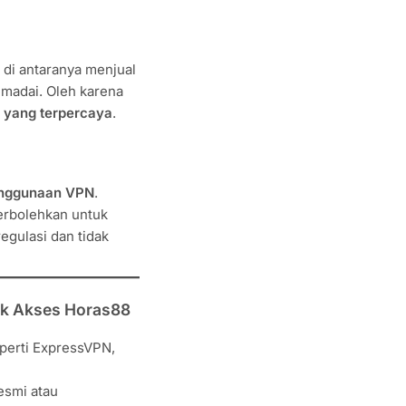
 di antaranya menjual
emadai. Oleh karena
 yang terpercaya
.
penggunaan VPN
.
erbolehkan untuk
egulasi dan tidak
k Akses Horas88
perti ExpressVPN,
esmi atau