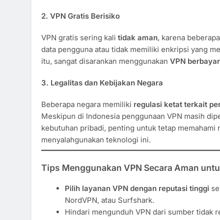
2.
VPN Gratis Berisiko
VPN gratis sering kali
tidak aman
, karena beberapa
data pengguna atau tidak memiliki enkripsi yang m
itu, sangat disarankan menggunakan
VPN berbayar
3.
Legalitas dan Kebijakan Negara
Beberapa negara memiliki
regulasi ketat terkait 
Meskipun di Indonesia penggunaan VPN masih dip
kebutuhan pribadi, penting untuk tetap memahami r
menyalahgunakan teknologi ini.
Tips Menggunakan VPN Secara Aman untu
Pilih layanan VPN dengan reputasi tinggi
se
NordVPN, atau Surfshark.
Hindari mengunduh VPN dari sumber tidak r