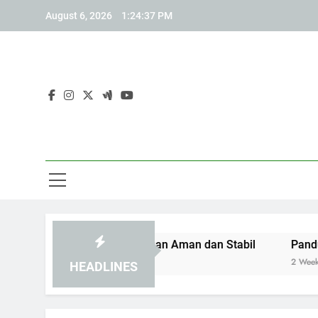
Skip
August 6, 2026
1:24:38 PM
to
content
DL
Temukan B
ser Terbaru dengan Aman dan Stabil
Panduan Memeriks
2 Weeks Ago
HEADLINES