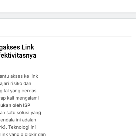
gakses Link
ektivitasnya
tu akses ke link
jari risiko dan
ital yang cerdas.
rap kali mengalami
ukan oleh ISP
lah satu solusi yang
endala ini adalah
rk)
. Teknologi ini
link yang diblokir dan