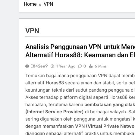
Home
VPN
VPN
Analisis Penggunaan VPN untuk Men
Alternatif Horas88: Keamanan dan Ef
E842ee9
1 Year Ago
0
6 Mins
Temukan bagaimana penggunaan VPN dapat memban
alternatif Horas88 secara aman dan stabil, serta pela
keuntungan teknis dari sudut pandang pengguna dig
Akses terhadap platform digital seperti Horas88 ke
hambatan, terutama karena
pembatasan yang dilak
(Internet Service Provider)
di berbagai wilayah. Sa
sering digunakan oleh pengguna untuk mengatasi k
dengan memanfaatkan
VPN (Virtual Private Netwo
dianggap sebagai alternatif praktis untuk membuka 