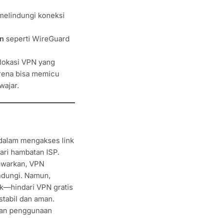
 melindungi koneksi
n
seperti WireGuard
 lokasi VPN yang
arena bisa memicu
wajar.
 dalam mengakses link
ari hambatan ISP.
tawarkan, VPN
ndungi. Namun,
ak—hindari VPN gratis
stabil dan aman.
 dan penggunaan