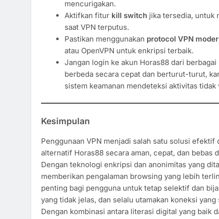
mencurigakan.
Aktifkan fitur
kill switch
jika tersedia, untuk
saat VPN terputus.
Pastikan menggunakan
protocol VPN moder
atau OpenVPN untuk enkripsi terbaik.
Jangan login ke akun Horas88 dari berbagai
berbeda secara cepat dan berturut-turut, k
sistem keamanan mendeteksi aktivitas tidak 
Kesimpulan
Penggunaan VPN menjadi salah satu solusi efektif
alternatif Horas88 secara aman, cepat, dan bebas d
Dengan teknologi enkripsi dan anonimitas yang di
memberikan pengalaman browsing yang lebih terli
penting bagi pengguna untuk tetap selektif dan bij
yang tidak jelas, dan selalu utamakan koneksi yang 
Dengan kombinasi antara literasi digital yang baik