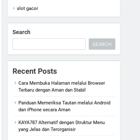
slot gacor
Search
SEARCH
Recent Posts
Cara Membuka Halaman melalui Browser
Terbaru dengan Aman dan Stabil
Panduan Memeriksa Tautan melalui Android
dan iPhone secara Aman
KAYA787 Alternatif dengan Struktur Menu
yang Jelas dan Terorganisir