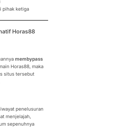
i
 pihak ketiga
natif Horas88
uannya
membypass
omain Horas88, maka
situs tersebut
.
iwayat penelusuran
at menjelajah,
elum sepenuhnya