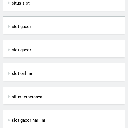
situs slot
slot gacor
slot gacor
slot online
situs terpercaya
slot gacor hari ini