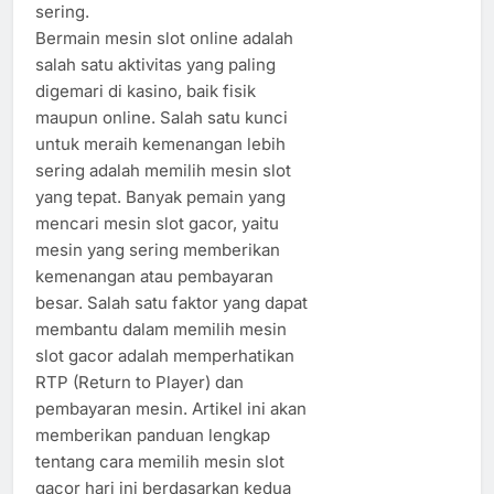
sering.
Bermain mesin slot online adalah
salah satu aktivitas yang paling
digemari di kasino, baik fisik
maupun online. Salah satu kunci
untuk meraih kemenangan lebih
sering adalah memilih mesin slot
yang tepat. Banyak pemain yang
mencari mesin slot gacor, yaitu
mesin yang sering memberikan
kemenangan atau pembayaran
besar. Salah satu faktor yang dapat
membantu dalam memilih mesin
slot gacor adalah memperhatikan
RTP (Return to Player) dan
pembayaran mesin. Artikel ini akan
memberikan panduan lengkap
tentang cara memilih mesin slot
gacor hari ini berdasarkan kedua