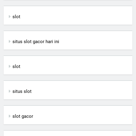
slot
situs slot gacor hari ini
slot
situs slot
slot gacor