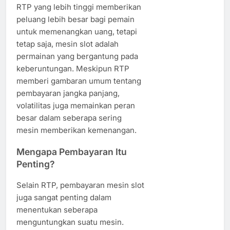
RTP yang lebih tinggi memberikan
peluang lebih besar bagi pemain
untuk memenangkan uang, tetapi
tetap saja, mesin slot adalah
permainan yang bergantung pada
keberuntungan. Meskipun RTP
memberi gambaran umum tentang
pembayaran jangka panjang,
volatilitas juga memainkan peran
besar dalam seberapa sering
mesin memberikan kemenangan.
Mengapa Pembayaran Itu
Penting?
Selain RTP, pembayaran mesin slot
juga sangat penting dalam
menentukan seberapa
menguntungkan suatu mesin.