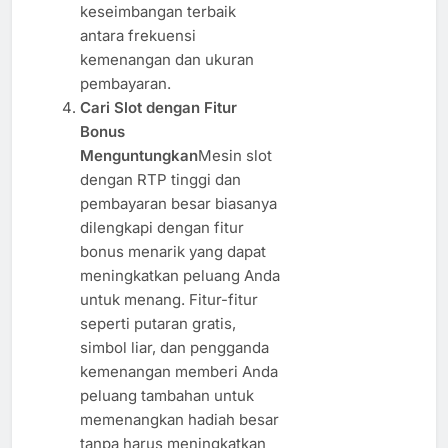
keseimbangan terbaik
antara frekuensi
kemenangan dan ukuran
pembayaran.
Cari Slot dengan Fitur
Bonus
Menguntungkan
Mesin slot
dengan RTP tinggi dan
pembayaran besar biasanya
dilengkapi dengan fitur
bonus menarik yang dapat
meningkatkan peluang Anda
untuk menang. Fitur-fitur
seperti putaran gratis,
simbol liar, dan pengganda
kemenangan memberi Anda
peluang tambahan untuk
memenangkan hadiah besar
tanpa harus meningkatkan