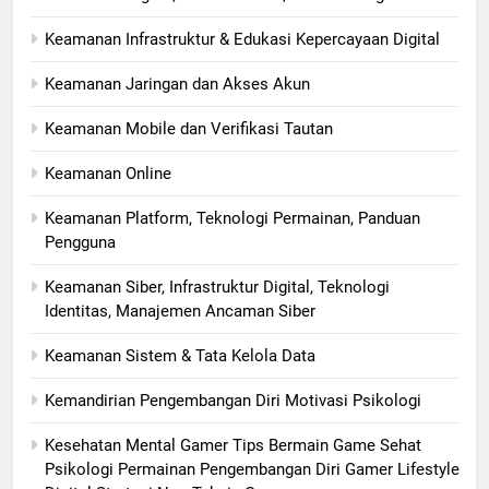
Keamanan Infrastruktur & Edukasi Kepercayaan Digital
Keamanan Jaringan dan Akses Akun
Keamanan Mobile dan Verifikasi Tautan
Keamanan Online
Keamanan Platform, Teknologi Permainan, Panduan
Pengguna
Keamanan Siber, Infrastruktur Digital, Teknologi
Identitas, Manajemen Ancaman Siber
Keamanan Sistem & Tata Kelola Data
Kemandirian Pengembangan Diri Motivasi Psikologi
Kesehatan Mental Gamer Tips Bermain Game Sehat
Psikologi Permainan Pengembangan Diri Gamer Lifestyle