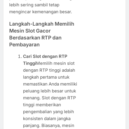
lebih sering sambil tetap
mengincar kemenangan besar.
Langkah-Langkah Memilih
Mesin Slot Gacor
Berdasarkan RTP dan
Pembayaran
Cari Slot dengan RTP
Tinggi
Memilih mesin slot
dengan RTP tinggi adalah
langkah pertama untuk
memastikan Anda memiliki
peluang lebih besar untuk
menang. Slot dengan RTP
tinggi memberikan
pengembalian yang lebih
konsisten dalam jangka
panjang. Biasanya, mesin