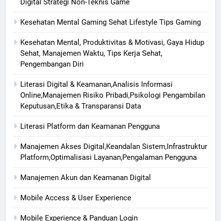
Digital Strategi Non-Teknis Game
Kesehatan Mental Gaming Sehat Lifestyle Tips Gaming
Kesehatan Mental, Produktivitas & Motivasi, Gaya Hidup
Sehat, Manajemen Waktu, Tips Kerja Sehat,
Pengembangan Diri
Literasi Digital & Keamanan,Analisis Informasi
Online,Manajemen Risiko Pribadi,Psikologi Pengambilan
Keputusan,Etika & Transparansi Data
Literasi Platform dan Keamanan Pengguna
Manajemen Akses Digital,Keandalan Sistem,Infrastruktur
Platform,Optimalisasi Layanan,Pengalaman Pengguna
Manajemen Akun dan Keamanan Digital
Mobile Access & User Experience
Mobile Experience & Panduan Login