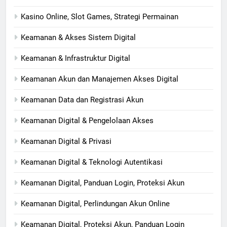
Kasino Online, Slot Games, Strategi Permainan
Keamanan & Akses Sistem Digital
Keamanan & Infrastruktur Digital
Keamanan Akun dan Manajemen Akses Digital
Keamanan Data dan Registrasi Akun
Keamanan Digital & Pengelolaan Akses
Keamanan Digital & Privasi
Keamanan Digital & Teknologi Autentikasi
Keamanan Digital, Panduan Login, Proteksi Akun
Keamanan Digital, Perlindungan Akun Online
Keamanan Digital, Proteksi Akun, Panduan Login