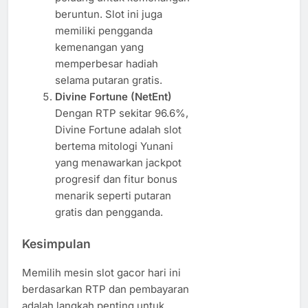
beruntun. Slot ini juga
memiliki pengganda
kemenangan yang
memperbesar hadiah
selama putaran gratis.
Divine Fortune (NetEnt)
Dengan RTP sekitar 96.6%,
Divine Fortune adalah slot
bertema mitologi Yunani
yang menawarkan jackpot
progresif dan fitur bonus
menarik seperti putaran
gratis dan pengganda.
Kesimpulan
Memilih mesin slot gacor hari ini
berdasarkan RTP dan pembayaran
adalah langkah penting untuk