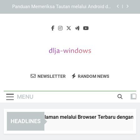
Skip
KAYA787 Alternatif dengan Struktur Menu yang
to
Jelas dan Terorganisir
content
Cara Mengatasi KAYA787 Alternatif yang
Mengalami Pemuatan Lambat
Cara Membuka Halaman melalui Browser Terbaru
dengan Aman dan Stabil
Panduan Memeriksa Tautan melalui Android dan
iPhone secara Aman
KAYA787 Alternatif dengan Struktur Menu yang
Jelas dan Terorganisir
DLJA Windows
Temukan Berbagai Software Dan Alat Untuk
Cara Mengatasi KAYA787 Alternatif yang
NEWSLETTER
RANDOM NEWS
Mengalami Pemuatan Lambat
Meningkatkan Performa Windows Anda Di
DLJA Windows.
MENU
a Membuka Halaman melalui Browser Terbaru dengan Aman d
HEADLINES
eeks Ago