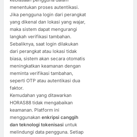
menentukan proses autentikasi.
Jika pengguna login dari perangkat
yang dikenal dan lokasi yang wajar,
maka sistem dapat mengurangi
langkah verifikasi tambahan.
Sebaliknya, saat login dilakukan
dari perangkat atau lokasi tidak
biasa, sistem akan secara otomatis
meningkatkan keamanan dengan
meminta verifikasi tambahan,
seperti OTP atau autentikasi dua
faktor.
Kemudahan yang ditawarkan
HORAS88 tidak mengabaikan
keamanan. Platform ini
menggunakan
enkripsi canggih
dan teknologi tokenisasi
untuk
melindungi data pengguna. Setiap