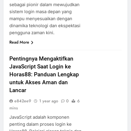
sebagai pionir dalam mewujudkan
sistem login masa depan yang
mampu menyesuaikan dengan
dinamika teknologi dan ekspektasi
pengguna zaman kini.
Read More
Pentingnya Mengaktifkan
JavaScript Saat Login ke
Horas88: Panduan Lengkap
untuk Akses Aman dan
Lancar
e842ee9
1 year ago
0
6
mins
JavaScript adalah komponen
penting dalam proses login ke