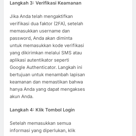
Langkah 3: Verifikasi Keamanan
Jika Anda telah mengaktifkan
verifikasi dua faktor (2FA), setelah
memasukkan username dan
password, Anda akan diminta
untuk memasukkan kode verifikasi
yang dikirimkan melalui SMS atau
aplikasi autentikator seperti
Google Authenticator. Langkah ini
bertujuan untuk menambah lapisan
keamanan dan memastikan bahwa
hanya Anda yang dapat mengakses
akun Anda.
Langkah 4: Klik Tombol Login
Setelah memasukkan semua
informasi yang diperlukan, klik