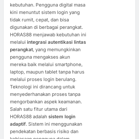
kebutuhan. Pengguna digital masa
kini menuntut sistem login yang
tidak rumit, cepat, dan bisa
digunakan di berbagai perangkat.
HORAS88 menjawab kebutuhan ini
melalui
integrasi autentikasi lintas
perangkat
, yang memungkinkan
pengguna mengakses akun
mereka baik melalui smartphone,
laptop, maupun tablet tanpa harus
melalui proses login berulang.
Teknologi ini dirancang untuk
menyederhanakan proses tanpa
mengorbankan aspek keamanan.
Salah satu fitur utama dari
HORAS88 adalah
sistem login
adaptif
. Sistem ini menggunakan
pendekatan berbasis risiko dan
kebiasaan pengguna dalam