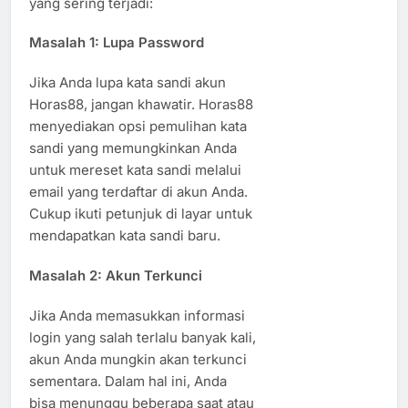
yang sering terjadi:
Masalah 1: Lupa Password
Jika Anda lupa kata sandi akun
Horas88, jangan khawatir. Horas88
menyediakan opsi pemulihan kata
sandi yang memungkinkan Anda
untuk mereset kata sandi melalui
email yang terdaftar di akun Anda.
Cukup ikuti petunjuk di layar untuk
mendapatkan kata sandi baru.
Masalah 2: Akun Terkunci
Jika Anda memasukkan informasi
login yang salah terlalu banyak kali,
akun Anda mungkin akan terkunci
sementara. Dalam hal ini, Anda
bisa menunggu beberapa saat atau