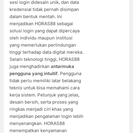
sesi login didesain unik, dan data
kredensial tidak pernah disimpan
dalam bentuk mentah. Ini
menjadikan HORAS88 sebagai
solusi login yang dapat dipercaya
oleh individu maupun institusi
yang memerlukan perlindungan
tinggi terhadap data digital mereka.
Selain teknologi tinggi, HORAS88
juga menghadirkan
antarmuka
pengguna yang intuitif
. Pengguna
tidak perlu memiliki latar belakang
teknis untuk bisa memahami cara
kerja sistem. Petunjuk yang jelas,
desain bersih, serta proses yang
ringkas menjadi ciri khas yang
menjadikan pengalaman login lebih
menyenangkan. HORAS88
menempatkan kenyamanan