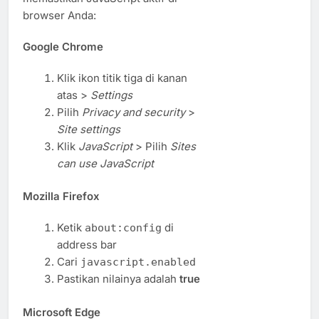
browser Anda:
Google Chrome
Klik ikon titik tiga di kanan
atas >
Settings
Pilih
Privacy and security
>
Site settings
Klik
JavaScript
> Pilih
Sites
can use JavaScript
Mozilla Firefox
Ketik
di
about:config
address bar
Cari
javascript.enabled
Pastikan nilainya adalah
true
Microsoft Edge