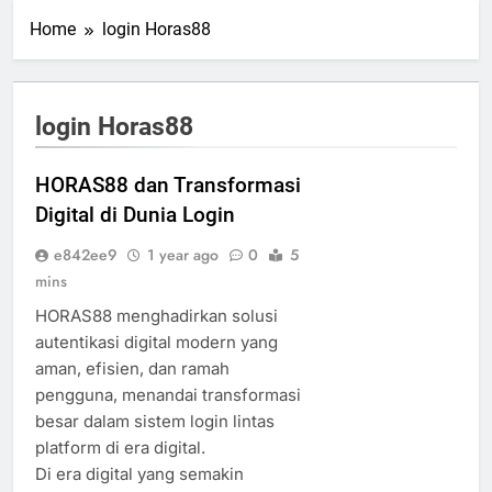
Home
login Horas88
login Horas88
HORAS88 dan Transformasi
Digital di Dunia Login
e842ee9
1 year ago
0
5
mins
HORAS88 menghadirkan solusi
autentikasi digital modern yang
aman, efisien, dan ramah
pengguna, menandai transformasi
besar dalam sistem login lintas
platform di era digital.
Di era digital yang semakin