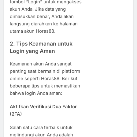
tombol “Login” untuk mengakses
akun Anda. Jika data yang
dimasukkan benar, Anda akan
langsung diarahkan ke halaman
utama akun Horas88.
2.
Tips Keamanan untuk
Login yang Aman
Keamanan akun Anda sangat
penting saat bermain di platform
online seperti Horas88. Berikut
beberapa tips untuk memastikan
bahwa login Anda aman:
Aktifkan Verifikasi Dua Faktor
(2FA)
Salah satu cara terbaik untuk
melindungi akun Anda adalah