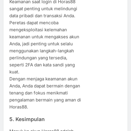
Keamanan saat login di Horas88
sangat penting untuk melindungi
data pribadi dan transaksi Anda.
Peretas dapat mencoba
mengeksploitasi kelemahan
keamanan untuk mengakses akun
Anda, jadi penting untuk selalu
menggunakan langkah-langkah
perlindungan yang tersedia,
seperti 2FA dan kata sandi yang
kuat.
Dengan menjaga keamanan akun
Anda, Anda dapat bermain dengan
tenang dan fokus menikmati
pengalaman bermain yang aman di
Horas88.
5.
Kesimpulan