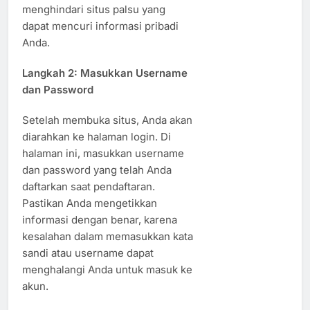
menghindari situs palsu yang
dapat mencuri informasi pribadi
Anda.
Langkah 2: Masukkan Username
dan Password
Setelah membuka situs, Anda akan
diarahkan ke halaman login. Di
halaman ini, masukkan username
dan password yang telah Anda
daftarkan saat pendaftaran.
Pastikan Anda mengetikkan
informasi dengan benar, karena
kesalahan dalam memasukkan kata
sandi atau username dapat
menghalangi Anda untuk masuk ke
akun.