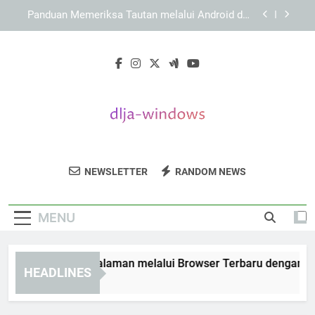
Skip
KAYA787 Alternatif dengan Struktur Menu yang
to
Jelas dan Terorganisir
content
Cara Mengatasi KAYA787 Alternatif yang
Mengalami Pemuatan Lambat
Cara Membuka Halaman melalui Browser Terbaru
dengan Aman dan Stabil
Panduan Memeriksa Tautan melalui Android dan
iPhone secara Aman
KAYA787 Alternatif dengan Struktur Menu yang
Jelas dan Terorganisir
DLJA Windows
Temukan Berbagai Software Dan Alat Untuk
Cara Mengatasi KAYA787 Alternatif yang
NEWSLETTER
RANDOM NEWS
Mengalami Pemuatan Lambat
Meningkatkan Performa Windows Anda Di
DLJA Windows.
MENU
ra Membuka Halaman melalui Browser Terbaru dengan Aman 
HEADLINES
Weeks Ago