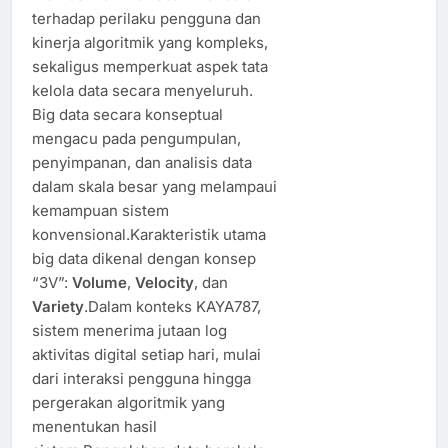
terhadap perilaku pengguna dan
kinerja algoritmik yang kompleks,
sekaligus memperkuat aspek tata
kelola data secara menyeluruh.
Big data secara konseptual
mengacu pada pengumpulan,
penyimpanan, dan analisis data
dalam skala besar yang melampaui
kemampuan sistem
konvensional.Karakteristik utama
big data dikenal dengan konsep
“3V”:
Volume
,
Velocity
, dan
Variety
.Dalam konteks KAYA787,
sistem menerima jutaan log
aktivitas digital setiap hari, mulai
dari interaksi pengguna hingga
pergerakan algoritmik yang
menentukan hasil