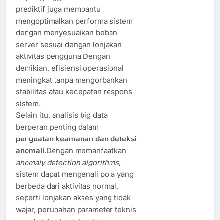
prediktif juga membantu
mengoptimalkan performa sistem
dengan menyesuaikan beban
server sesuai dengan lonjakan
aktivitas pengguna.Dengan
demikian, efisiensi operasional
meningkat tanpa mengorbankan
stabilitas atau kecepatan respons
sistem.
Selain itu, analisis big data
berperan penting dalam
penguatan keamanan dan deteksi
anomali
.Dengan memanfaatkan
anomaly detection algorithms
,
sistem dapat mengenali pola yang
berbeda dari aktivitas normal,
seperti lonjakan akses yang tidak
wajar, perubahan parameter teknis