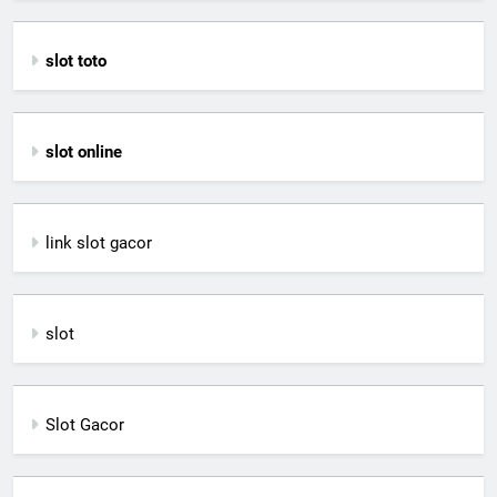
slot toto
slot online
link slot gacor
slot
Slot Gacor