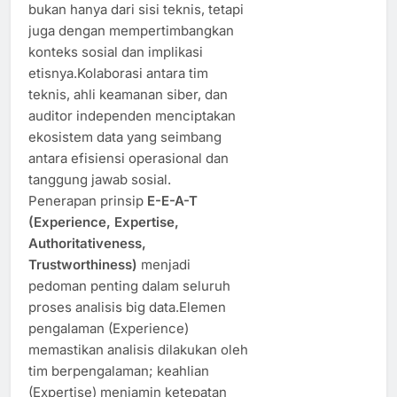
bukan hanya dari sisi teknis, tetapi
juga dengan mempertimbangkan
konteks sosial dan implikasi
etisnya.Kolaborasi antara tim
teknis, ahli keamanan siber, dan
auditor independen menciptakan
ekosistem data yang seimbang
antara efisiensi operasional dan
tanggung jawab sosial.
Penerapan prinsip
E-E-A-T
(Experience, Expertise,
Authoritativeness,
Trustworthiness)
menjadi
pedoman penting dalam seluruh
proses analisis big data.Elemen
pengalaman (Experience)
memastikan analisis dilakukan oleh
tim berpengalaman; keahlian
(Expertise) menjamin ketepatan