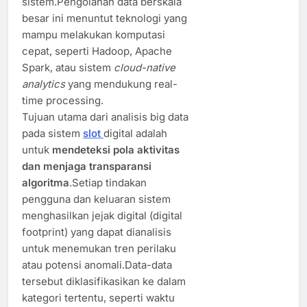
sistem.Pengolahan data berskala
besar ini menuntut teknologi yang
mampu melakukan komputasi
cepat, seperti Hadoop, Apache
Spark, atau sistem
cloud-native
analytics
yang mendukung real-
time processing.
Tujuan utama dari analisis big data
pada sistem
slot
digital adalah
untuk
mendeteksi pola aktivitas
dan menjaga transparansi
algoritma
.Setiap tindakan
pengguna dan keluaran sistem
menghasilkan jejak digital (digital
footprint) yang dapat dianalisis
untuk menemukan tren perilaku
atau potensi anomali.Data-data
tersebut diklasifikasikan ke dalam
kategori tertentu, seperti waktu