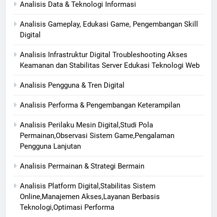
Analisis Data & Teknologi Informasi
Analisis Gameplay, Edukasi Game, Pengembangan Skill
Digital
Analisis Infrastruktur Digital Troubleshooting Akses
Keamanan dan Stabilitas Server Edukasi Teknologi Web
Analisis Pengguna & Tren Digital
Analisis Performa & Pengembangan Keterampilan
Analisis Perilaku Mesin Digital,Studi Pola
Permainan,Observasi Sistem Game,Pengalaman
Pengguna Lanjutan
Analisis Permainan & Strategi Bermain
Analisis Platform Digital,Stabilitas Sistem
Online,Manajemen Akses,Layanan Berbasis
Teknologi,Optimasi Performa