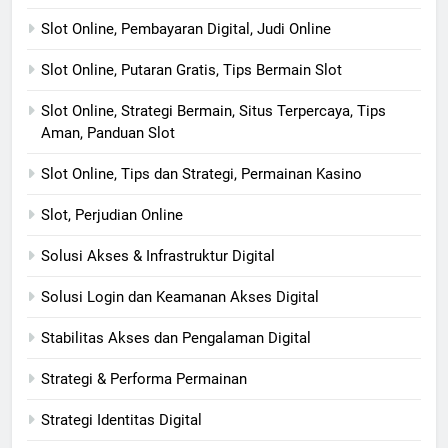
Slot Online, Pembayaran Digital, Judi Online
Slot Online, Putaran Gratis, Tips Bermain Slot
Slot Online, Strategi Bermain, Situs Terpercaya, Tips
Aman, Panduan Slot
Slot Online, Tips dan Strategi, Permainan Kasino
Slot, Perjudian Online
Solusi Akses & Infrastruktur Digital
Solusi Login dan Keamanan Akses Digital
Stabilitas Akses dan Pengalaman Digital
Strategi & Performa Permainan
Strategi Identitas Digital