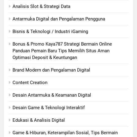
Analisis Slot & Strategi Data
Antarmuka Digital dan Pengalaman Pengguna
Bisnis & Teknologi / Industri iGaming
Bonus & Promo Kaya787 Strategi Bermain Online
Panduan Pemain Baru Tips Memilih Situs Aman
Optimasi Deposit & Keuntungan
Brand Modern dan Pengalaman Digital
Content Creation
Desain Antarmuka & Keamanan Digital
Desain Game & Teknologi Interaktif
Edukasi & Analisis Digital
Game & Hiburan, Keterampilan Sosial, Tips Bermain