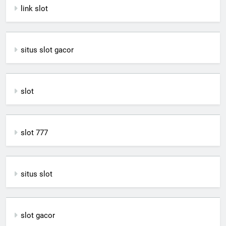
link slot
situs slot gacor
slot
slot 777
situs slot
slot gacor