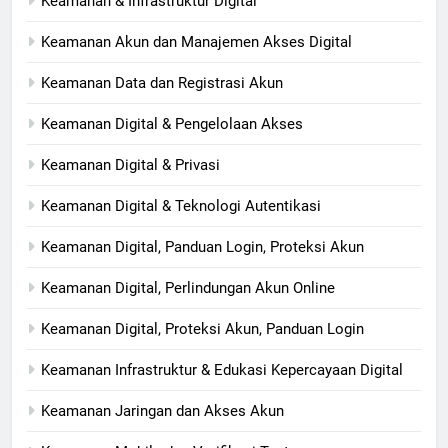
Keamanan & Infrastruktur Digital
Keamanan Akun dan Manajemen Akses Digital
Keamanan Data dan Registrasi Akun
Keamanan Digital & Pengelolaan Akses
Keamanan Digital & Privasi
Keamanan Digital & Teknologi Autentikasi
Keamanan Digital, Panduan Login, Proteksi Akun
Keamanan Digital, Perlindungan Akun Online
Keamanan Digital, Proteksi Akun, Panduan Login
Keamanan Infrastruktur & Edukasi Kepercayaan Digital
Keamanan Jaringan dan Akses Akun