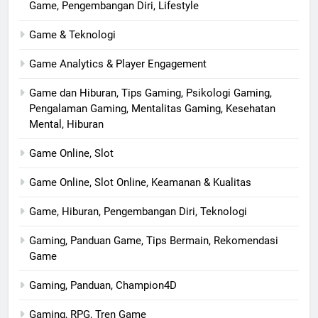
Game, Pengembangan Diri, Lifestyle
Game & Teknologi
Game Analytics & Player Engagement
Game dan Hiburan, Tips Gaming, Psikologi Gaming,
Pengalaman Gaming, Mentalitas Gaming, Kesehatan
Mental, Hiburan
Game Online, Slot
Game Online, Slot Online, Keamanan & Kualitas
Game, Hiburan, Pengembangan Diri, Teknologi
Gaming, Panduan Game, Tips Bermain, Rekomendasi
Game
Gaming, Panduan, Champion4D
Gaming, RPG, Tren Game